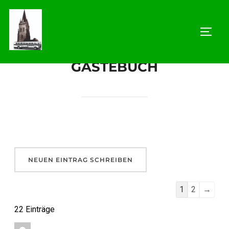
GÄSTEBUCH
1
2
→
22 Einträge
…