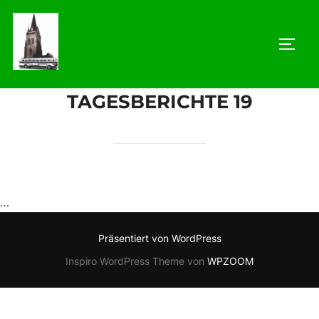
Zum
Inhalt
SEIT
springen
TAGESBERICHTE 19
…
Präsentiert von WordPress
Inspiro WordPress Theme von
WPZOOM