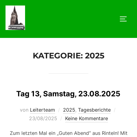
Zum
Inhalt
SEIT
springen
KATEGORIE:
2025
Tag 13, Samstag, 23.08.2025
Veröffen
von
Leiterteam
2025
,
Tagesberichte
am
23/08/2025
Keine Kommentare
Zum letzten Mal ein „Guten Abend“ aus Rinteln! Mit