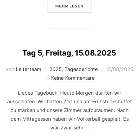
ÜBER „TAG 6, SAMSTAG, 16.08.
MEHR
LESEN
Tag 5, Freitag, 15.08.2025
Veröffentlicht
von
Leiterteam
2025
,
Tagesberichte
15/08/2025
am
Keine Kommentare
Liebes Tagebuch, Heute Morgen durften wir
ausschlafen. Wir hatten Zeit uns am Frühstücksbuffet
zu stärken und unsere Zimmer aufzuräumen. Nach
dem Mittagessen haben wir Völkerball gespielt. Es
war zwar sehr …