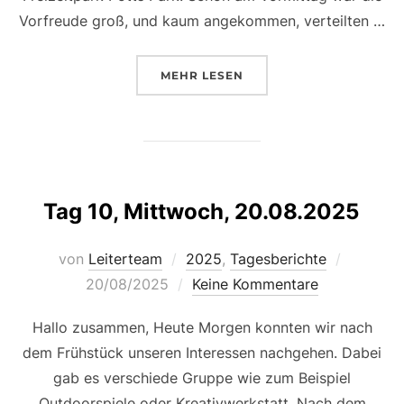
Vorfreude groß, und kaum angekommen, verteilten …
ÜBER „TAG 11, DONNERSTAG, 21
MEHR
LESEN
Tag 10, Mittwoch, 20.08.2025
Veröffen
von
Leiterteam
2025
,
Tagesberichte
am
20/08/2025
Keine Kommentare
Hallo zusammen, Heute Morgen konnten wir nach
dem Frühstück unseren Interessen nachgehen. Dabei
gab es verschiede Gruppe wie zum Beispiel
Outdoorspiele oder Kreativwerkstatt. Nach dem