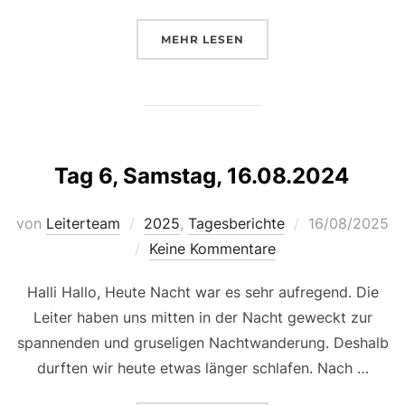
ÜBER „TAG 7, SONNTAG, 17.08.2
MEHR
LESEN
Tag 6, Samstag, 16.08.2024
Veröffentlicht
von
Leiterteam
2025
,
Tagesberichte
16/08/2025
am
Keine Kommentare
Halli Hallo, Heute Nacht war es sehr aufregend. Die
Leiter haben uns mitten in der Nacht geweckt zur
spannenden und gruseligen Nachtwanderung. Deshalb
durften wir heute etwas länger schlafen. Nach …