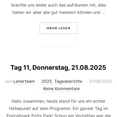
brachte uns leider auch das aufräumen mit, dies
haben wir aber alle gut meistern können und …
ÜBER „TAG 12, FREITAG, 22.08.2
MEHR
LESEN
Tag 11, Donnerstag, 21.08.2025
Veröffentlicht
von
Leiterteam
2025
,
Tagesberichte
21/08/2025
am
Keine Kommentare
Hallo zusammen, heute stand für uns ein echter
Höhepunkt auf dem Programm: Ein ganzer Tag im
Freizeitpark Potts Park! Schon am Vormittag war die