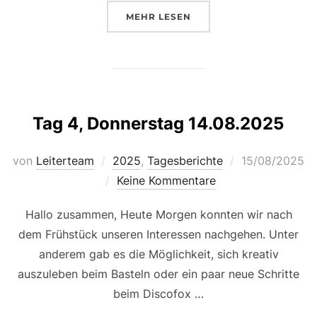
ÜBER „TAG 5, FREITAG, 15.08.20
MEHR
LESEN
Tag 4, Donnerstag 14.08.2025
Veröffentlicht
von
Leiterteam
2025
,
Tagesberichte
15/08/2025
am
Keine Kommentare
Hallo zusammen, Heute Morgen konnten wir nach
dem Frühstück unseren Interessen nachgehen. Unter
anderem gab es die Möglichkeit, sich kreativ
auszuleben beim Basteln oder ein paar neue Schritte
beim Discofox …