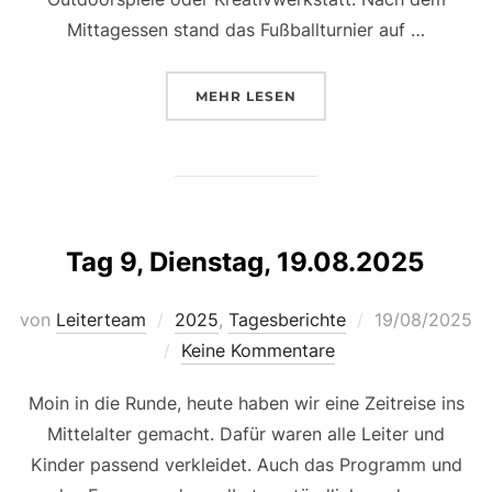
Mittagessen stand das Fußballturnier auf …
ÜBER „TAG 10, MITTWOCH, 20.0
MEHR
LESEN
Tag 9, Dienstag, 19.08.2025
Veröffentlicht
von
Leiterteam
2025
,
Tagesberichte
19/08/2025
am
Keine Kommentare
Moin in die Runde, heute haben wir eine Zeitreise ins
Mittelalter gemacht. Dafür waren alle Leiter und
Kinder passend verkleidet. Auch das Programm und