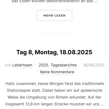
das Essen wurden selbstverständlich an das …
ÜBER „TAG 9, DIENSTAG, 19.08.
MEHR
LESEN
Tag 8, Montag, 18.08.2025
Veröffentlicht
von
Leiterteam
2025
,
Tagesberichte
18/08/2025
am
Keine Kommentare
Hallo zusammen, heute Morgen fand das traditionelle
Stationsspiel statt. Dabei haben wir auf spielerische
Weise die Umgebung von Rinteln erkundet. Auf der
insgesamt 13,8 km langen Strecke mussten wir uns …