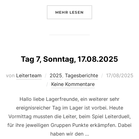
ÜBER „TAG 8, MONTAG, 18.08.2
MEHR
LESEN
Tag 7, Sonntag, 17.08.2025
Veröffentlicht
von
Leiterteam
2025
,
Tagesberichte
17/08/2025
am
Keine Kommentare
Hallo liebe Lagerfreunde, ein weiterer sehr
ereignisreicher Tag im Lager ist vorbei. Heute
Vormittag mussten die Leiter, beim Spiel Leiterduell,
für ihre jeweiligen Gruppen Punkte erkämpfen. Dabei
haben wir den …