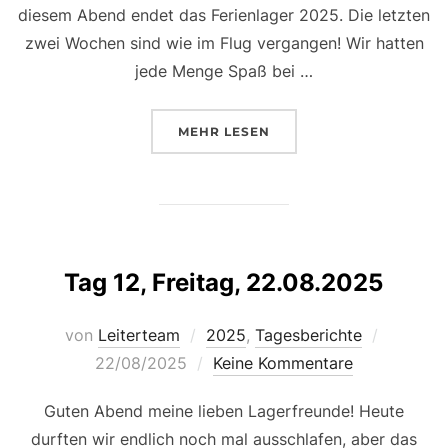
diesem Abend endet das Ferienlager 2025. Die letzten
zwei Wochen sind wie im Flug vergangen! Wir hatten
jede Menge Spaß bei …
ÜBER „TAG 13, SAMSTAG, 23.08.
MEHR
LESEN
Tag 12, Freitag, 22.08.2025
Veröffen
von
Leiterteam
2025
,
Tagesberichte
am
22/08/2025
Keine Kommentare
Guten Abend meine lieben Lagerfreunde! Heute
durften wir endlich noch mal ausschlafen, aber das